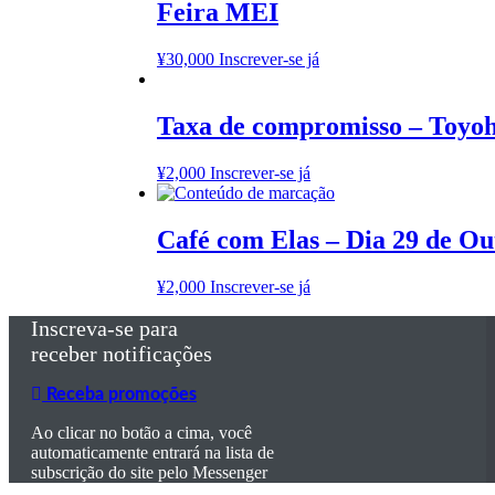
Feira MEI
¥
30,000
Inscrever-se já
Taxa de compromisso – Toyoh
¥
2,000
Inscrever-se já
Café com Elas – Dia 29 de O
¥
2,000
Inscrever-se já
Inscreva-se para
receber notificações
Receba promoções
Ao clicar no botão a cima, você
automaticamente entrará na lista de
subscrição do site pelo Messenger