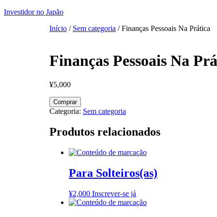
Investidor no Japão
Início
/
Sem categoria
/ Finanças Pessoais Na Prática
Finanças Pessoais Na Prá
¥
5,000
Finanças
Comprar
Pessoais
Categoria:
Sem categoria
Na
Prática
Produtos relacionados
quantidade
Para Solteiros(as)
¥
2,000
Inscrever-se já