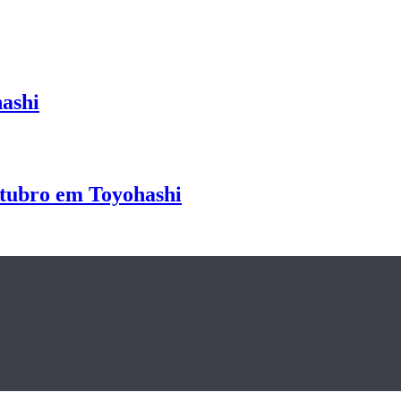
ashi
utubro em Toyohashi