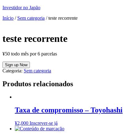
Investidor no Japão
Início
/
Sem categoria
/ teste recorrente
teste recorrente
¥
50
todo mês por 6 parcelas
teste
Sign up Now
recorrente
Categoria:
Sem categoria
quantidade
Produtos relacionados
Taxa de compromisso – Toyohashi
¥
2,000
Inscrever-se já