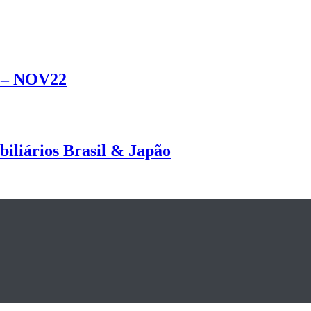
s – NOV22
biliários Brasil & Japão