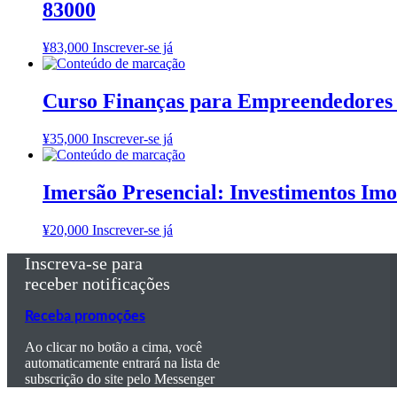
83000
¥
83,000
Inscrever-se já
Curso Finanças para Empreendedore
¥
35,000
Inscrever-se já
Imersão Presencial: Investimentos Imo
¥
20,000
Inscrever-se já
Inscreva-se para
receber notificações
Receba promoções
Ao clicar no botão a cima, você
automaticamente entrará na lista de
subscrição do site pelo Messenger